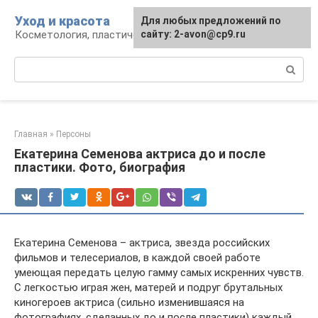
Перейти
Уход и красота
Для любых предложений по
к
Косметология, пластическая хирургия, уход
сайту: 2-avon@cp9.ru
контенту
Поиск:
Главная
»
Персоны
Екатерина Семенова актриса до и после
пластики. Фото, биография
Екатерина Семенова – актриса, звезда российских
фильмов и телесериалов, в каждой своей работе
умеющая передать целую гамму самых искренних чувств.
С легкостью играя жен, матерей и подруг брутальных
киногероев актриса (сильно изменившаяся на
фотографиях, сделанных до и после пластики) каждый