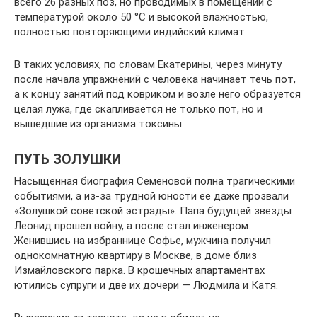
всего 26 разных поз, но проводимых в помещении с
температурой около 50 °С и высокой влажностью,
полностью повторяющими индийский климат.
В таких условиях, по словам Екатерины, через минуту
после начала упражнений с человека начинает течь пот,
а к концу занятий под ковриком и возле него образуется
целая лужа, где скапливается не только пот, но и
вышедшие из организма токсины.
ПУТЬ ЗОЛУШКИ
Насыщенная биография Семеновой полна трагическими
событиями, а из-за трудной юности ее даже прозвали
«Золушкой советской эстрады». Папа будущей звезды
Леонид прошел войну, а после стал инженером.
Женившись на избраннице Софье, мужчина получил
однокомнатную квартиру в Москве, в доме близ
Измайловского парка. В крошечных апартаментах
ютились супруги и две их дочери — Людмила и Катя.