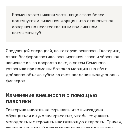
Взамен этого нижняя часть лица стала более
подтянутая и лишенная морщин, что становиться
совершенно неестественным при сильном
натяжении губ.
Следующей операцией, на которую решилась Екатерина,
стала блефаропластика, расширившая глаза и убравшая
нависшее из-за возраста веко, а затем Семенова
устранила при помощи ботокса морщины на лбу и
добавила объема губам за счет введения гиалуроновых
филлеров.
Изменение внешности с помощью
пластики
Екатерина никогда не скрывала, что вынуждена
обращаться к «уколам красоты», чтобы сохранить
молодость и отсрочить наступающую старость. Причем,
занятно, но личный косметолог приезжает к актрисе