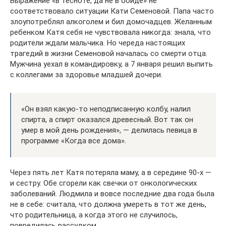
Выражение «в тесноте, да не в обиде» не
соответствовало ситуации Кати Семеновой. Папа часто
злоупотреблял алкоголем и бил домочадцев. Желанным
ребенком Катя себя не чувствовала никогда: знала, что
родители ждали мальчика. Но череда настоящих
трагедий в жизни Семеновой началась со смерти отца.
Мужчина уехал в командировку, а 7 января решил выпить
с коллегами за здоровье младшей дочери.
«Он взял какую-то неподписанную колбу, налил
спирта, а спирт оказался древесный. Вот так он
умер в мой день рождения», — делилась певица в
программе «Когда все дома».
Через пять лет Катя потеряла маму, а в середине 90-х —
и сестру. Обе сгорели как свечки от онкологических
заболеваний. Людмила и вовсе последние два года была
не в себе: считала, что должна умереть в тот же день,
что родительница, а когда этого не случилось,
повредилась рассудком.