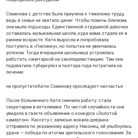
Семенова с детства была приучена к тяжелому труду,
ведь в семье не хватало денег. Чтобы помочь близким,
она мыла подъезды. Единственной отдушиной девочки
оставалась музыкальная школа, куда мама отдала ее в
раннем возрасте. Катя выросла и попробовала
поступить в «Гнесинку», но попытка не увенчалась
успехом. Тогда вчерашняя школьница устроилась
работать санитаркой на санэпидемстанцию. Там она
подхватила туберкулез и полтора года потратила на
лечение.
не пропуститеКатю Семенову преследуют несчастья
После больничного Катя сменила работу: стала
секретарем в ветклинике. По чистой случайности она
увидела в газете объявление о конкурсе «Золотой
камертон». Кассету с записью вокала девушка
отправила по указанному адресу. Наконец, ей улыбнулась
удача — победа по итогам зрительского голосования. За