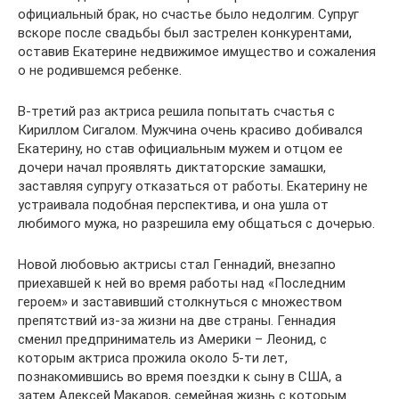
официальный брак, но счастье было недолгим. Супруг
вскоре после свадьбы был застрелен конкурентами,
оставив Екатерине недвижимое имущество и сожаления
о не родившемся ребенке.
В-третий раз актриса решила попытать счастья с
Кириллом Сигалом. Мужчина очень красиво добивался
Екатерину, но став официальным мужем и отцом ее
дочери начал проявлять диктаторские замашки,
заставляя супругу отказаться от работы. Екатерину не
устраивала подобная перспектива, и она ушла от
любимого мужа, но разрешила ему общаться с дочерью.
Новой любовью актрисы стал Геннадий, внезапно
приехавшей к ней во время работы над «Последним
героем» и заставивший столкнуться с множеством
препятствий из-за жизни на две страны. Геннадия
сменил предприниматель из Америки – Леонид, с
которым актриса прожила около 5-ти лет,
познакомившись во время поездки к сыну в США, а
затем Алексей Макаров, семейная жизнь с которым