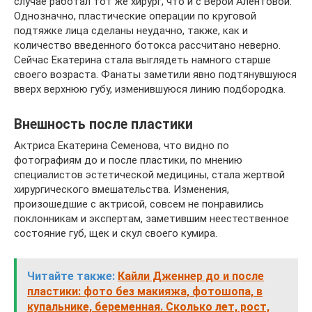
случае работал тот же хирург, что и с Верой Алентовой.
Однозначно, пластические операции по круговой
подтяжке лица сделаны неудачно, также, как и
количество введенного ботокса рассчитано неверно.
Сейчас Екатерина стала выглядеть намного старше
своего возраста. Фанаты заметили явно подтянувшуюся
вверх верхнюю губу, изменившуюся линию подбородка.
Внешность после пластики
Актриса Екатерина Семенова, что видно по
фотографиям до и после пластики, по мнению
специалистов эстетической медицины, стала жертвой
хирургического вмешательства. Изменения,
произошедшие с актрисой, совсем не понравились
поклонникам и экспертам, заметившим неестественное
состояние губ, щек и скул своего кумира.
Читайте также:
Кайли Дженнер до и после
пластики: фото без макияжа, фотошопа, в
купальнике, беременная. Сколько лет, рост,