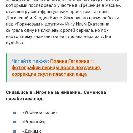
которыми последовало участие в «Грешнице в маске»,
ставшей русско-французским проектом Татьяны
Догилевой и Клодин Вилье. Заменив во время работы
над «Горячевым и другими» Ингу Ильм Екатерина
сыграла одну из ключевых ролей сериала, но по-
настоящему знаменитой ее сделала Вера из «Две
судьбы».
Читайте также:
Полина Гагарина —
фотографии певицы после похудения,
коррекции скул и пластики лица
Снявшись в «Игре на выживание» Семенова
поработала над:
«Убойной силой»;
«Родиной»;
«Диким»;