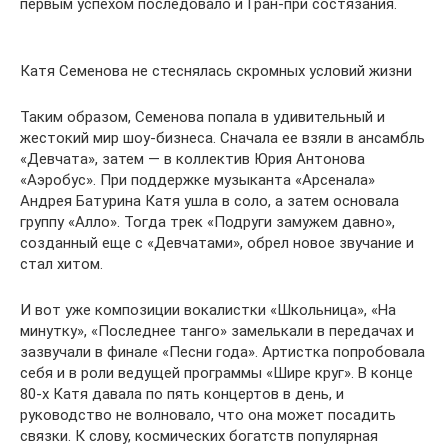
первым успехом последовало и Гран-при состязания.
Катя Семенова не стеснялась скромных условий жизни
Таким образом, Семенова попала в удивительный и
жестокий мир шоу-бизнеса. Сначала ее взяли в ансамбль
«Девчата», затем — в коллектив Юрия Антонова
«Аэробус». При поддержке музыканта «Арсенала»
Андрея Батурина Катя ушла в соло, а затем основала
группу «Алло». Тогда трек «Подруги замужем давно»,
созданный еще с «Девчатами», обрел новое звучание и
стал хитом.
И вот уже композиции вокалистки «Школьница», «На
минутку», «Последнее танго» замелькали в передачах и
зазвучали в финале «Песни года». Артистка попробовала
себя и в роли ведущей программы «Шире круг». В конце
80-х Катя давала по пять концертов в день, и
руководство не волновало, что она может посадить
связки. К слову, космических богатств популярная