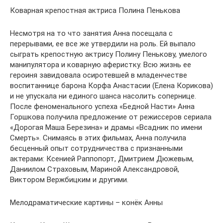
Коварная крепостная актриса Полина Пенькова
Несмотря на то что занятия Анна посещала с
перерывами, ее все же утвердили на роль. Ей выпало
сыграть крепостную актрису Полину Пенькову, умелого
манипулятора и коварную аферистку. Всю жизнь ее
героиня завидовала осиротевшей в младенчестве
воспитаннице барона Корфа Анастасии (Елена Корикова)
и не упускала ни единого шанса насолить сопернице.
После феноменального успеха «Бедной Насти» Анна
Горшкова получила предложение от режиссеров сериала
«Дорогая Маша Березина» и драмы «Всадник по имени
Смерть». Снимаясь в этих фильмах, Анна получила
бесценный опыт сотрудничества с признанными
актерами: Ксенией Раппопорт, Дмитрием Дюжевым,
Даниилом Страховым, Мариной Александровой,
Виктором Вержбицким и другими.
Мелодраматические картины – конёк Анны