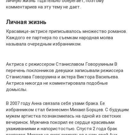
личную жизнь тщательно оберегает, поэтому
комментариев на эту тему не дает.
Личная жизнь
Красавице-актрисе приписывалось множество романов.
Каждого ее партнера по съемкам народная молва
называла очередным избранником.
Актриса с режиссером Станиславом Говорухиным В
перечень поклонников девушки записывали режиссера
Станислава Говорухина и актера Виктора Васильева.
Актриса никогда не комментировала подобные
домыслы.
В 2007 году Анна связала себя узами брака. Ее
избранником стал бизнесмен Михаил Борщев. С будущим
мужем артистка познакомилась на одной из светских
вечеринок. Мужчина покорил ее сердце красивыми
ухаживаниями и напористостью. Спустя 2 года брак
распался. Михаил не смог смириться с карьерой Ани.