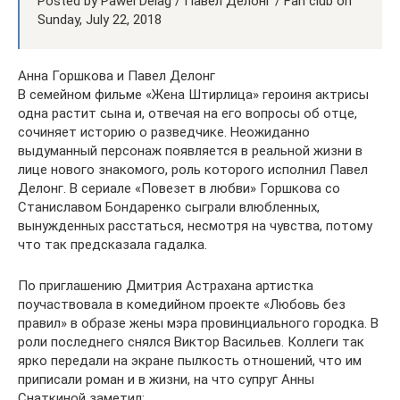
Posted by Pawel Delag / Павел Делонг / Fan club on
Sunday, July 22, 2018
Анна Горшкова и Павел Делонг
В семейном фильме «Жена Штирлица» героиня актрисы
одна растит сына и, отвечая на его вопросы об отце,
сочиняет историю о разведчике. Неожиданно
выдуманный персонаж появляется в реальной жизни в
лице нового знакомого, роль которого исполнил Павел
Делонг. В сериале «Повезет в любви» Горшкова со
Станиславом Бондаренко сыграли влюбленных,
вынужденных расстаться, несмотря на чувства, потому
что так предсказала гадалка.
По приглашению Дмитрия Астрахана артистка
поучаствовала в комедийном проекте «Любовь без
правил» в образе жены мэра провинциального городка. В
роли последнего снялся Виктор Васильев. Коллеги так
ярко передали на экране пылкость отношений, что им
приписали роман и в жизни, на что супруг Анны
Снаткиной заметил: