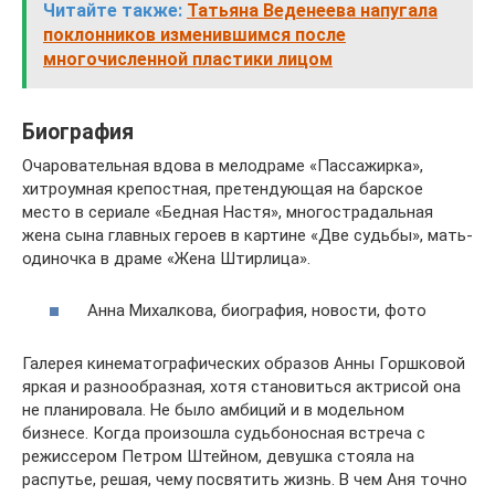
Читайте также:
Татьяна Веденеева напугала
поклонников изменившимся после
многочисленной пластики лицом
Биография
Очаровательная вдова в мелодраме «Пассажирка»,
хитроумная крепостная, претендующая на барское
место в сериале «Бедная Настя», многострадальная
жена сына главных героев в картине «Две судьбы», мать-
одиночка в драме «Жена Штирлица».
Анна Михалкова, биография, новости, фото
Галерея кинематографических образов Анны Горшковой
яркая и разнообразная, хотя становиться актрисой она
не планировала. Не было амбиций и в модельном
бизнесе. Когда произошла судьбоносная встреча с
режиссером Петром Штейном, девушка стояла на
распутье, решая, чему посвятить жизнь. В чем Аня точно