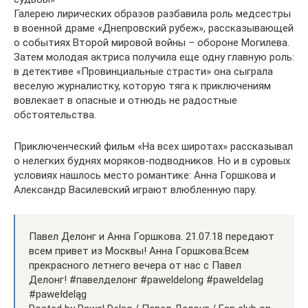
Галерею лирических образов разбавила роль медсестры
в военной драме «Днепровский рубеж», рассказывающей
о событиях Второй мировой войны – обороне Могилева.
Затем молодая актриса получила еще одну главную роль:
в детективе «Провинциальные страсти» она сыграла
веселую журналистку, которую тяга к приключениям
вовлекает в опасные и отнюдь не радостные
обстоятельства.
Приключенческий фильм «На всех широтах» рассказывал
о нелегких буднях моряков-подводников. Но и в суровых
условиях нашлось место романтике: Анна Горшкова и
Александр Василевский играют влюбленную пару.
Павел Делонг и Анна Горшкова. 21.07.18 передают
всем привет из Москвы! Анна Горшкова:Всем
прекрасного летнего вечера от нас с Павел
Делонг! #павелделонг #paweldelong #paweldelag
#pawełdeląg