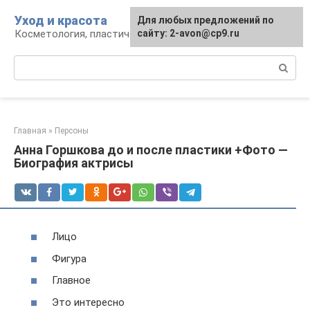
Перейти
Уход и красота
Для любых предложений по
к
Косметология, пластическая хирургия, уход
сайту: 2-avon@cp9.ru
контенту
Поиск:
Главная
»
Персоны
Анна Горшкова до и после пластики +Фото —
Биография актрисы
Лицо
Фигура
Главное
Это интересно