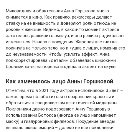
Миловидная и обаятельная Анна Горшкова много
снимается в кино. Как правило, режиссеры делают
ставку на ее внешность и доверяют роли отнюдь не
роковых женщин. Видимо, в какой-то момент актрисе
захотелось расширить амплуа, и она решила радикально
измениться. Начала с похудения. Жировая клетчатка
покинула не только тело, но и «ушла с лица», изменив его
до неузнаваемости. Чтобы усилить эффект, Анна
подкорректировала «детали»: обзавелась широкими
бровями «а-ля натюрель» и сделала акцент на скулы.
Как изменилось лицо Анны Горшковой
Отметим, что в 2021 году актрисе исполнилось 35 лет –
самое время позаботиться о сохранении красоты и
обратиться к специалистам эстетической медицины.
Поклонники давно подозревают Анну Горшкову в
использовании Ботокса (иногда ее лицо напоминает
маску) и гиалуроновых филлеров. Похудение звезды
вызвало шквал эмоций – далеко не все поклонники