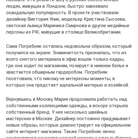
людях, живущих в Лондоне, быстро завоевало
скандальную популярность. В проекте участвовали
дизайнер Виктория Уник, модельер Кристина Сысоева,
светская львица Мариника Смирнова и другие медийные
персоны из РФ, живущие в столице Великобритании.
Сама Погребняк осталась недовольна образом, который
получился на экране. Знаменитость призналась, что из
всего снятого материала в эфир вошли только кадры,
где она ходит по магазинам, позирует в нижнем белье и
хвастается обширным гардеробом. Погребняк
посетовала, что никому не интересны моменты, в
которых она предстает идеальной матерью и хозяйкой.
Вернувшись в Москву, Мария продолжила работать над
собственными коллекциями одежды, а вскоре открыла
собственный бренд. У нее несколько швейных
мастерских в Москве. Дизайнер постоянно придумывает
новые образы, которые демонстрирует на официальном
сайте интернет-магазина. Также Погребняк лично
контролирует качество каждой модели и сама выбирает