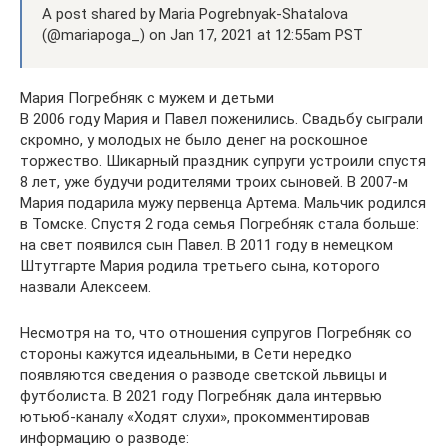
A post shared by Maria Pogrebnyak-Shatalova
(@mariapoga_) on Jan 17, 2021 at 12:55am PST
Мария Погребняк с мужем и детьми
В 2006 году Мария и Павел поженились. Свадьбу сыграли
скромно, у молодых не было денег на роскошное
торжество. Шикарный праздник супруги устроили спустя
8 лет, уже будучи родителями троих сыновей. В 2007-м
Мария подарила мужу первенца Артема. Мальчик родился
в Томске. Спустя 2 года семья Погребняк стала больше:
на свет появился сын Павел. В 2011 году в немецком
Штутгарте Мария родила третьего сына, которого
назвали Алексеем.
Несмотря на то, что отношения супругов Погребняк со
стороны кажутся идеальными, в Сети нередко
появляются сведения о разводе светской львицы и
футболиста. В 2021 году Погребняк дала интервью
ютьюб-каналу «Ходят слухи», прокомментировав
информацию о разводе: