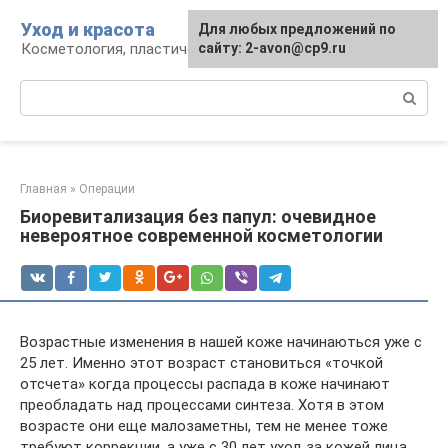
Перейти
Уход и красота
Для любых предложений по
к
Косметология, пластическая хирургия, уход
сайту: 2-avon@cp9.ru
контенту
Поиск:
Главная
»
Операции
Биоревитализация без папул: очевидное
невероятное современной косметологии
Возрастные изменения в нашей коже начинаються уже с
25 лет. Именно этот возраст становиться «точкой
отсчета» когда процессы распада в коже начинают
преобладать над процессами синтеза. Хотя в этом
возрасте они еще малозаметны, тем не менее тоже
требуют коррекции, а уже с 30 лет уход за кожей лица