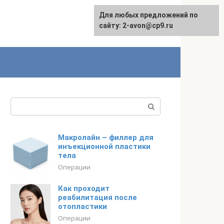
Для любых предложений по
сайту: 2-avon@cp9.ru
Поиск:
Макролайн – филлер для
инъекционной пластики
тела
Операции
Как проходит
реабилитация после
отопластики
Операции