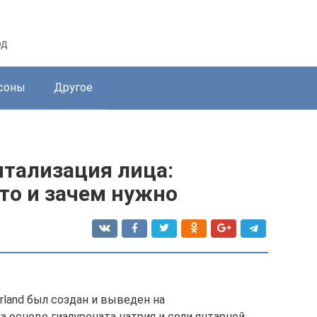
од
соны
Другое
итализация лица:
это и зачем нужно
erland был создан и выведен на
 основе гиалуроната натрия и соли янтарной