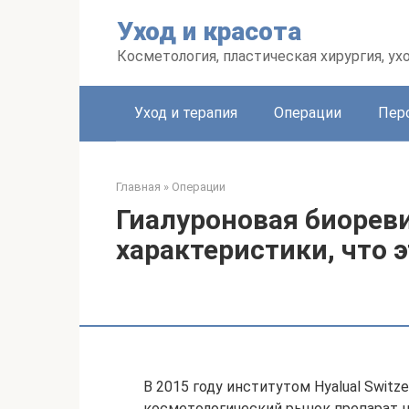
Перейти
Уход и красота
к
контенту
Косметология, пластическая хирургия, ух
Уход и терапия
Операции
Пер
Главная
»
Операции
Гиалуроновая биорев
характеристики, что 
В 2015 году институтом Hyalual Switz
косметологический рынок препарат на