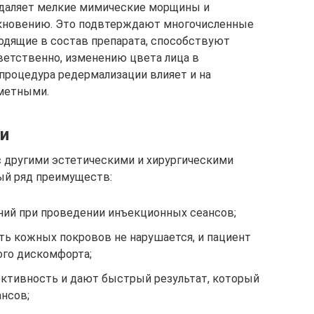
удаляет мелкие мимические морщины и
икновению. Это подвтерждают многочисленные
ходящие в состав препарата, способствуют
ветственно, изменению цвета лица в
 процедура редермализации влияет и на
аметными.
и
 другими эстетическими и хирургическими
ый ряд преимуществ:
ий при проведении инъекционных сеансов;
ть кожных покровов не нарушается, и пациент
ого дискомфорта;
тивность и дают быстрый результат, который
ансов;