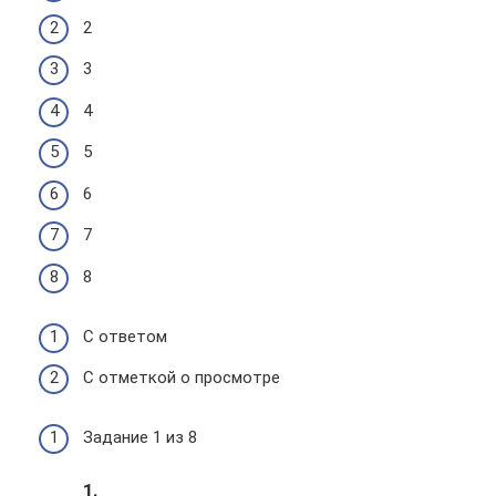
2
3
4
5
6
7
8
С ответом
С отметкой о просмотре
Задание 1 из 8
1.