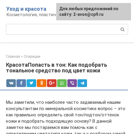
Перейти
Уход и красота
Для любых предложений по
к
Косметология, пластическая хирургия, уход
сайту: 2-avon@cp9.ru
контенту
Поиск:
Главная
»
Операции
КрасотаПопасть в тон: Как подобрать
тональное средство под цвет кожи
Мы заметили, что наиболее часто задаваемый нашим
консультантам по минеральной косметике вопрос – это
как правильно определить свой тон/подтон/оттенок
кожи и подобрать подходящую основу? В данной
заметке мы постараемся вам помочь как с
определением цветотипа кожи, так и с подбором самой