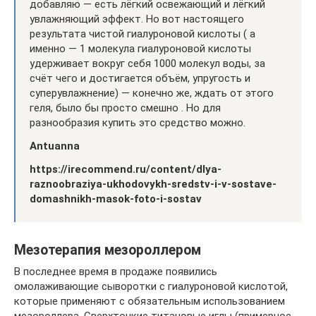
добавляю — есть лёгкий освежающий и лёгкий
увлажняющий эффект. Но вот настоящего
результата чистой гиалуроновой кислоты ( а
именно — 1 молекула гиалуроновой кислоты
удерживает вокруг себя 1000 молекул воды, за
счёт чего и достигается объём, упругость и
суперувлажнение) — конечно же, ждать от этого
геля, было бы просто смешно . Но для
разнообразия купить это средство можно.
Antuanna
https://irecommend.ru/content/dlya-
raznoobraziya-ukhodovykh-sredstv-i-v-sostave-
domashnikh-masok-foto-i-sostav
Мезотерапия мезороллером
В последнее время в продаже появились
омолаживающие сыворотки с гиалуроновой кислотой,
которые применяют с обязательным использованием
мезороллера. Сверхтонкие титановые иглы (примерное