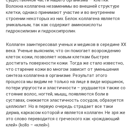
существенной части нашего организма — клетки.
Волокна коллагена незаменимы во внешней структуре
клетки, однако принимают участие и во внутреннем
строении некоторых из них. Белок коллагена является
уникальным, так как содержит аминокислоты
гидроксилизин и гидроксипролин.
Коллаген заинтересовал ученых и медиков в середине XX
века. Ученые выяснили, что он помогает возрождению
клеток кожи, позволяет новым клеткам быстрее
достигать поверхности кожи. Тогда же стало известно,
что старение кожи во многом зависит от уменьшения
синтеза коллагена в организме. Результат этого
процесса мы видим не только на лице в виде морщинок,
потери упругости и эластичности – ухудшается также со
стояние волос, ногтей, мышц, появляются боли в
суставах, снижается эластичность сосудов, образуется
целлюлит. Но в первую очередь страдает все таки
дерма, каркасом которой и является коллаген. Не зря же
это слово переводится с греческого как «рождающий
клей» (kоllо – «клей»).