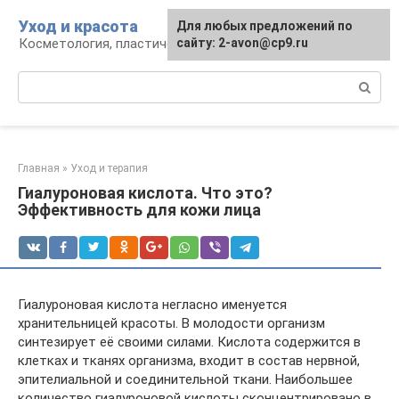
Перейти
Уход и красота
Для любых предложений по
к
Косметология, пластическая хирургия, уход
сайту: 2-avon@cp9.ru
контенту
Поиск:
Главная
»
Уход и терапия
Гиалуроновая кислота. Что это?
Эффективность для кожи лица
Гиалуроновая кислота негласно именуется
хранительницей красоты. В молодости организм
синтезирует её своими силами. Кислота содержится в
клетках и тканях организма, входит в состав нервной,
эпителиальной и соединительной ткани. Наибольшее
количество гиалуроновой кислоты сконцентрировано в