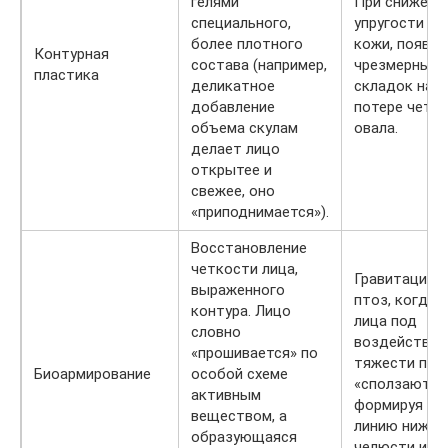
гелями
При снижени
специального,
упругости и 
более плотного
кожи, появле
Контурная
состава (например,
чрезмерных т
пластика
деликатное
складок на л
добавление
потере четк
объема скулам
овала.
делает лицо
открытее и
свежее, оно
«приподнимается»).
Восстановление
четкости лица,
Гравитацион
выраженного
птоз, когда 
контура. Лицо
лица под
словно
воздействие
«прошивается» по
тяжести пос
Биоармирование
особой схеме
«сползают» в
активным
формируя не
веществом, а
линию нижне
образующаяся
челюсти и