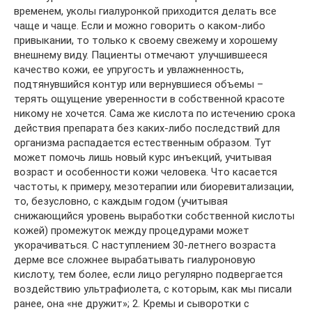
временем, уколы гиалуронкой приходится делать все
чаще и чаще. Если и можно говорить о каком-либо
привыкании, то только к своему свежему и хорошему
внешнему виду. Пациенты отмечают улучшившееся
качество кожи, ее упругость и увлажненность,
подтянувшийся контур или вернувшиеся объемы –
терять ощущение уверенности в собственной красоте
никому не хочется. Сама же кислота по истечению срока
действия препарата без каких-либо последствий для
организма распадается естественным образом. Тут
может помочь лишь новый курс инъекций, учитывая
возраст и особенности кожи человека. Что касается
частоты, к примеру, мезотерапии или биоревитализации,
то, безусловно, с каждым годом (учитывая
снижающийся уровень выработки собственной кислоты
кожей) промежуток между процедурами может
укорачиваться. С наступлением 30-летнего возраста
дерме все сложнее вырабатывать гиалуроновую
кислоту, тем более, если лицо регулярно подвергается
воздействию ультрафиолета, с которым, как мы писали
ранее, она «не дружит»; 2. Кремы и сыворотки с