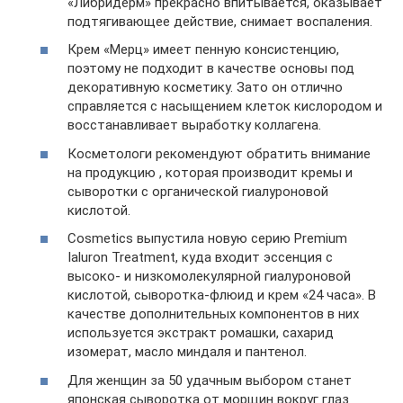
«Либридерм» прекрасно впитывается, оказывает
подтягивающее действие, снимает воспаления.
Крем «Мерц» имеет пенную консистенцию,
поэтому не подходит в качестве основы под
декоративную косметику. Зато он отлично
справляется с насыщением клеток кислородом и
восстанавливает выработку коллагена.
Косметологи рекомендуют обратить внимание
на продукцию , которая производит кремы и
сыворотки с органической гиалуроновой
кислотой.
Cosmetics выпустила новую серию Premium
Ialuron Treatment, куда входит эссенция с
высоко- и низкомолекулярной гиалуроновой
кислотой, сыворотка-флюид и крем «24 часа». В
качестве дополнительных компонентов в них
используется экстракт ромашки, сахарид
изомерат, масло миндаля и пантенол.
Для женщин за 50 удачным выбором станет
японская сыворотка от морщин вокруг глаз