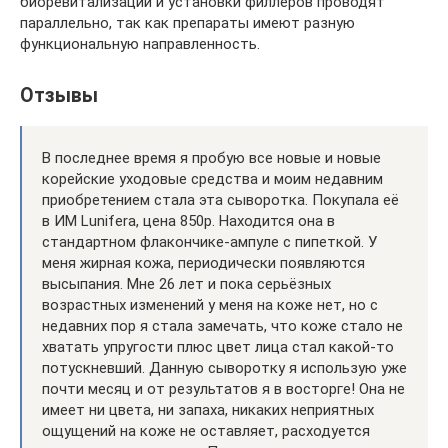
биоревитализации и установки филлеров проводят
параллельно, так как препараты имеют разную
функциональную направленность.
Отзывы
В последнее время я пробую все новые и новые
корейские уходовые средства и моим недавним
приобретением стала эта сыворотка. Покупала её
в ИМ Lunifera, цена 850р. Находится она в
стандартном флакончике-ампуле с пипеткой. У
меня жирная кожа, периодически появляются
высыпания. Мне 26 лет и пока серьёзных
возрастных изменений у меня на коже нет, но с
недавних пор я стала замечать, что коже стало не
хватать упругости плюс цвет лица стал какой-то
потускневший. Данную сыворотку я использую уже
почти месяц и от результатов я в восторге! Она не
имеет ни цвета, ни запаха, никаких неприятных
ощущений на коже не оставляет, расходуется