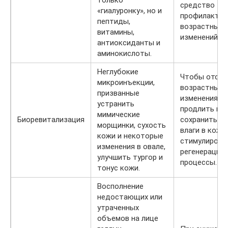
только
средство
«гиалуронку», но и
профилактик
пептиды,
возрастных
витамины,
изменений.
антиоксиданты и
аминокислоты.
Неглубокие
Чтобы отсро
микроинъекции,
возрастные
призванные
изменения на
устранить
продлить мо
мимические
Биоревитализация
сохранить ур
морщинки, сухость
влаги в коже
кожи и некоторые
стимулирова
изменения в овале,
регенерацио
улучшить тургор и
процессы.
тонус кожи.
Восполнение
недостающих или
утраченных
объемов на лице