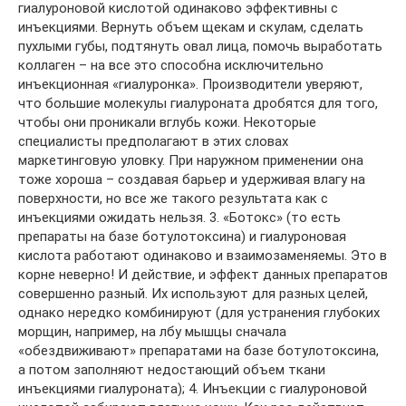
гиалуроновой кислотой одинаково эффективны с
инъекциями. Вернуть объем щекам и скулам, сделать
пухлыми губы, подтянуть овал лица, помочь выработать
коллаген – на все это способна исключительно
инъекционная «гиалуронка». Производители уверяют,
что большие молекулы гиалуроната дробятся для того,
чтобы они проникали вглубь кожи. Некоторые
специалисты предполагают в этих словах
маркетинговую уловку. При наружном применении она
тоже хороша – создавая барьер и удерживая влагу на
поверхности, но все же такого результата как с
инъекциями ожидать нельзя. 3. «Ботокс» (то есть
препараты на базе ботулотоксина) и гиалуроновая
кислота работают одинаково и взаимозаменяемы. Это в
корне неверно! И действие, и эффект данных препаратов
совершенно разный. Их используют для разных целей,
однако нередко комбинируют (для устранения глубоких
морщин, например, на лбу мышцы сначала
«обездвиживают» препаратами на базе ботулотоксина,
а потом заполняют недостающий объем ткани
инъекциями гиалуроната); 4. Инъекции с гиалуроновой