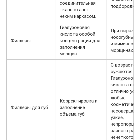
соединительная
подбородка.
ткань станет
неким каркасом.
Гиалуроновая
При выражен
кислота особой
носогубных 
Филлеры
концентрации для
и мимически
заполнения
морщинах.
морщин.
С возрастом
сужаются.
Гиалуронова
кислота поз
отлично уст
любые
Корректировка и
косметическ
Филлеры для губ
заполнение
несовершенс
объема губ.
узкие,
непропорцио
разного разм
нечеткого к