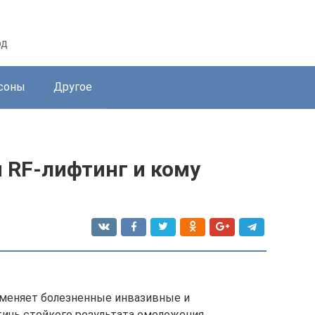
од
соны
Другое
 RF-лифтинг и кому
аменяет болезненные инвазивные и
тичь стойкого результата омоложения.