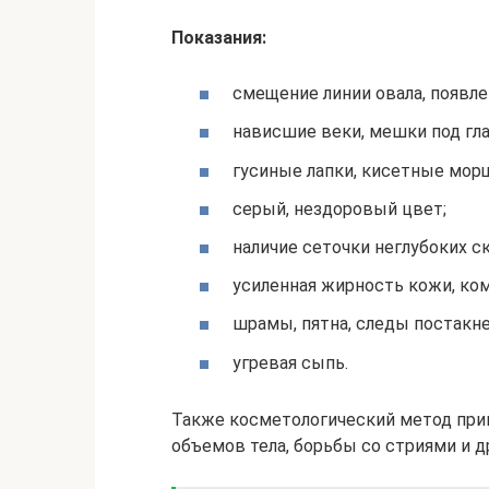
Показания:
смещение линии овала, появле
нависшие веки, мешки под гла
гусиные лапки, кисетные мор
серый, нездоровый цвет;
наличие сеточки неглубоких с
усиленная жирность кожи, ко
шрамы, пятна, следы постакне
угревая сыпь.
Также косметологический метод прим
объемов тела, борьбы со стриями и д