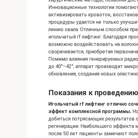
Инновационные технологии помогают
активизировать кровоток, восстанов
процедуры удается не только улучшит
линию овала. Отличным способом пр
игольчатый rf лифтинг. Благодаря пр
возможно воздействовать на волокна
сворачивается, приобретая первонача
Помимо влияния генерируемых радио
до 40°–42°, аппарат производит мик
обновления, создания новых эластин
Показания к проведени
Игольчатый rf лифтинг отлично соч
эффект комплексной программы.
Но
добиться потрясающих результатов 
регенерации. Наибольшего эффекта мо
после 50 лет пациенты замечают пол