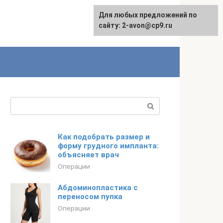
Для любых предложений по
сайту: 2-avon@cp9.ru
Поиск:
Как подобрать размер и
форму грудного импланта:
объясняет врач
Операции
Абдоминопластика с
переносом пупка
Операции