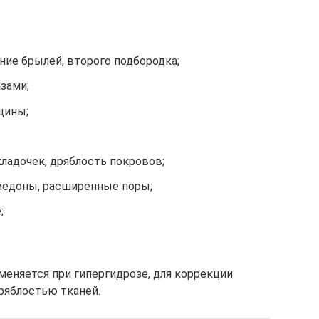
ние брылей, второго подбородка;
зами;
щины;
кладочек, дряблость покровов;
медоны, расширенные поры;
;
еняется при гипергидрозе, для коррекции
ряблостью тканей.