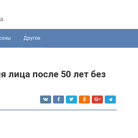
од
соны
Другое
 лица после 50 лет без