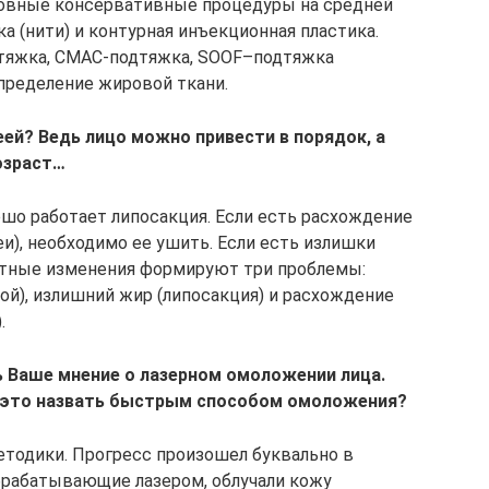
новные консервативные процедуры на средней
а (нити) и контурная инъекционная пластика.
тяжка, СМАС-подтяжка, SOOF–подтяжка
распределение жировой ткани.
еей? Ведь лицо можно привести в порядок, а
озраст…
ошо работает липосакция. Если есть расхождение
), необходимо ее ушить. Если есть излишки
растные изменения формируют три проблемы:
й), излишний жир (липосакция) и расхождение
.
ь Ваше мнение о лазерном омоложении лица.
и это назвать быстрым способом омоложения?
тодики. Прогресс произошел буквально в
брабатывающие лазером, облучали кожу