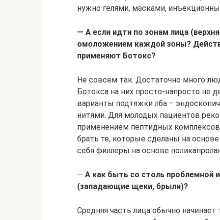
нужно гелями, масками, инъекционн
— А если идти по зонам лица (верхн
омоложением каждой зоны? Действи
применяют Ботокс?
Не совсем так. Достаточно много лю
Ботокса на них просто-напросто не д
варианты подтяжки лба – эндоскопич
нитями. Для молодых пациентов рек
применением пептидных комплексов.
брать те, которые сделаны на основ
себя филлеры на основе поликапролак
—
А как быть со столь проблемной 
(западающие щеки, брыли)?
Средняя часть лица обычно начинает