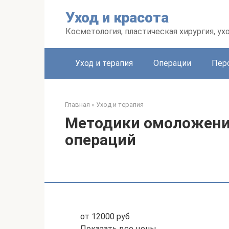
Перейти
Уход и красота
к
контенту
Косметология, пластическая хирургия, ух
Уход и терапия
Операции
Пер
Главная
»
Уход и терапия
Методики омоложения
операций
от 12000 руб
Показать все цены