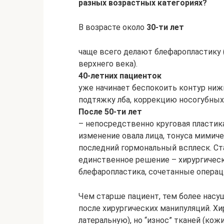
разных возрастных категориях?
В возрасте около
30-ти лет
чаще всего делают блефаропластику 
верхнего века).
40-летних пациенток
уже начинает беспокоить контур ниж
подтяжку лба, коррекцию носогубных
После 50-ти лет
– непосредственно круговая пластик
изменение овала лица, тонуса мимич
последний гормональный всплеск. С
единственное решение – хирургическ
блефаропластика, сочетанные операц
Чем старше пациент, тем более насу
после хирургических манипуляций. Хи
латеральную), но “износ” тканей (ко