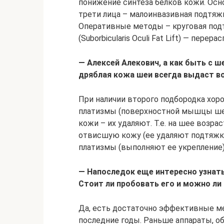
понижение синтеза белков кожи. Ос
трети лица – малоинвазивная подтяжк
Оперативные методы – круговая под
(Suborbicularis Oculi Fat Lift) — пере
— Алексей Алекович, а как быть с ш
дряблая кожа шеи всегда выдаст в
При наличии второго подбородка хор
платизмы (поверхностной мышцы шеи
кожи – их удаляют. Т.е. на шее воз
отвисшую кожу (ее удаляют подтяжко
платизмы (выполняют ее укрепление)
— Напоследок еще интересно узнат
Стоит ли пробовать его и можно л
Да, есть достаточно эффективные ме
последние годы. Раньше аппараты, о