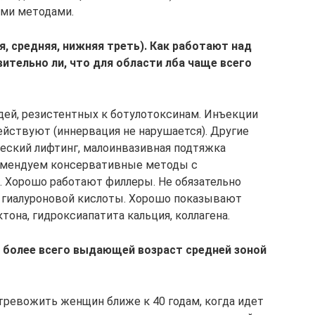
ыми методами.
яя, средняя, нижняя треть). Как работают над
тельно ли, что для области лба чаще всего
дей, резистентных к ботулотоксинам. Инъекции
ействуют (иннервация не нарушается). Другие
еский лифтинг, малоинвазивная подтяжка
омендуем консервативные методы с
 Хорошо работают филлеры. Не обязательно
е гиалуроновой кислоты. Хорошо показывают
тона, гидроксиапатита кальция, коллагена.
и более всего выдающей возраст средней зоной
 тревожить женщин ближе к 40 годам, когда идет