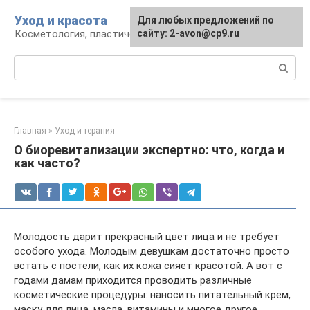
Перейти
Уход и красота
Для любых предложений по
к
Косметология, пластическая хирургия, уход
сайту: 2-avon@cp9.ru
контенту
Поиск:
Главная
»
Уход и терапия
О биоревитализации экспертно: что, когда и
как часто?
Молодость дарит прекрасный цвет лица и не требует
особого ухода. Молодым девушкам достаточно просто
встать с постели, как их кожа сияет красотой. А вот с
годами дамам приходится проводить различные
косметические процедуры: наносить питательный крем,
маску для лица, масла, витамины и многое другое.