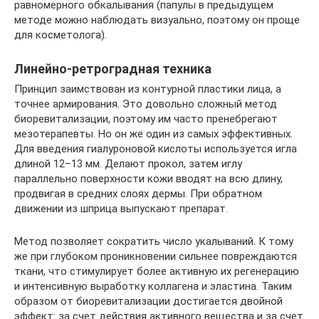
равномерного обкалывания (папулы в предыдущем
методе можно наблюдать визуально, поэтому он проще
для косметолога).
Линейно-ретроградная техника
Принцип заимствован из контурной пластики лица, а
точнее армирования. Это довольно сложный метод
биоревитализации, поэтому им часто пренебрегают
мезотерапевты. Но он же один из самых эффективных.
Для введения гиалуроновой кислоты используется игла
длиной 12–13 мм. Делают прокол, затем иглу
параллельно поверхности кожи вводят на всю длину,
продвигая в средних слоях дермы. При обратном
движении из шприца выпускают препарат.
Метод позволяет сократить число укалываний. К тому
же при глубоком проникновении сильнее повреждаются
ткани, что стимулирует более активную их регенерацию
и интенсивную выработку коллагена и эластина. Таким
образом от биоревитализации достигается двойной
эффект: за счет действия активного вещества и за счет