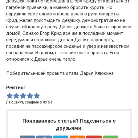
девушек, пока не пообещала Егору Криду отказаться от
пагубной привычки, а именно бросить курить. Но
нарушила свое слово и вновь взяла в руки сигареты.
Крид, желая пристыдить девушку, демонстративно не
вручил ей красную розу. Далее девушка была отправлена
домой. Однако Егор Крид все же в последний момент
передумал и на машине догнал Дашу в аэропорту,
посадил на пассажирское сиденье и увез в неизвестном
направлении. В целом, в течение всего проекта Егор
относился к Дарье очень тепло.
Победительницей проекта стала Дарья Клюкина.
Рейтинг
(
1
оценка, среднее
5
из
5
)
Понравилась статья? Поделиться с
друзьями: