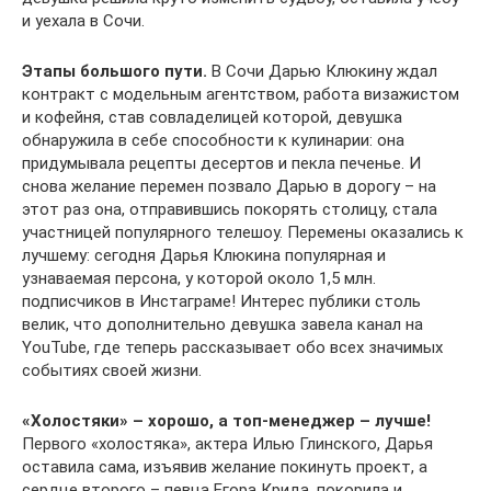
и уехала в Сочи.
Этапы большого пути.
В Сочи Дарью Клюкину ждал
контракт с модельным агентством, работа визажистом
и кофейня, став совладелицей которой, девушка
обнаружила в себе способности к кулинарии: она
придумывала рецепты десертов и пекла печенье. И
снова желание перемен позвало Дарью в дорогу – на
этот раз она, отправившись покорять столицу, стала
участницей популярного телешоу. Перемены оказались к
лучшему: сегодня Дарья Клюкина популярная и
узнаваемая персона, у которой около 1,5 млн.
подписчиков в Инстаграме! Интерес публики столь
велик, что дополнительно девушка завела канал на
YouTube, где теперь рассказывает обо всех значимых
событиях своей жизни.
«Холостяки» – хорошо, а топ-менеджер – лучше!
Первого «холостяка», актера Илью Глинского, Дарья
оставила сама, изъявив желание покинуть проект, а
сердце второго – певца Егора Крида, покорила и