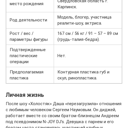
Свердловская область г.
место рождения
Карпинск.
Модель, блогер, участница
Род деятельности
реалити-шоу, актриса.
Рост / вес /
167 см / 56 кг / 91 – 57 – 89 см
параметры фигуры
(грудь-талия-бедра).
Подтвержденные
пластические
Нет.
операции
Предполагаемая
Контурная пластика губ и
пластика
скул, ринопластика.
Личная жизнь
После шоу «Холостяк» Даша «перезагрузила» отношения
с любимым человеком Сергеем Наумовым. Он диджей,
работает вместе со своим братом-близнецом Андреем
под псевдонимом N-JOY DJ’s. Девушка с парнем и его
братом часто становилась участницей клубных