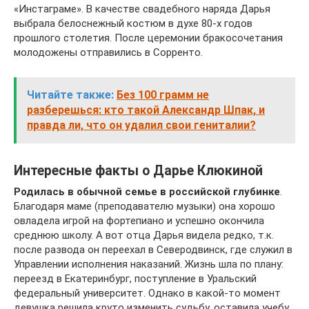
«Инстаграме». В качестве свадебного наряда Дарья
выбрала белоснежный костюм в духе 80-х годов
прошлого столетия. После церемонии бракосочетания
молодожены отправились в Сорренто.
Читайте также:
Без 100 грамм не
разберешься: кто такой Александр Шпак, и
правда ли, что он удалил свои гениталии?
Интересные факты о Дарье Клюкиной
Родилась в обычной семье в российской глубинке
.
Благодаря маме (преподавателю музыки) она хорошо
овладела игрой на фортепиано и успешно окончила
среднюю школу. А вот отца Дарья видела редко, т.к.
после развода он переехал в Северодвинск, где служил в
Управлении исполнения наказаний. Жизнь шла по плану:
переезд в Екатеринбург, поступление в Уральский
федеральный университет. Однако в какой-то момент
девушка решила круто изменить судьбу, оставила учебу