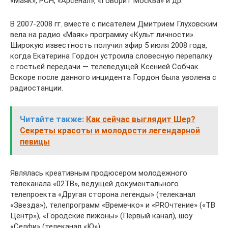
«Маяк», РСН, «Арсенал», «Говорит Москва» и др.
В 2007-2008 гг. вместе с писателем Дмитрием Глуховским
вела на радио «Маяк» программу «Культ личности».
Широкую известность получил эфир 5 июля 2008 года,
когда Екатерина Гордон устроила словесную перепалку
с гостьей передачи — телеведущей Ксенией Собчак.
Вскоре после данного инцидента Гордон была уволена с
радиостанции.
Читайте также:
Как сейчас выглядит Шер?
Секреты красоты и молодости легендарной
певицы
Являлась креативным продюсером молодежного
телеканала «02ТВ», ведущей документального
телепроекта «Другая сторона легенды» (телеканал
«Звезда»), телепрограмм «Времечко» и «PROчтение» («ТВ
Центр»), «Городские пижоны» (Первый канал), шоу
«Селфи» (телеканал «Ю»).