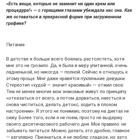
«
Есть вещи, которые не заменит ни один крем или
процедура!
»
— с горящими глазами убеждала нас она. Как
же оставаться в прекрасной форме при загруженном
графике?
Питание
В детстве я больше всего боялась растолстеть, хотя
мне это не грозило. Да, я была в меру упитанной, очень
ладненькой, но никогда — полной. Сейчас я отношусь к
этому проще. Мне даже нравятся пухленькие девушки.
Стереотип «худой — значит красивый» — отжил свое.
Тем не менее многие мои знакомые живут по принципу
«отказаться от всего, а потом дорваться, наесться и
снова чиститься, делать детокс, ходить в плохом
настроении». Я этого не понимаю, поэтому на диетах не
сижу. Более того, если я не поем, просто не выдержу
своего десятичасового рабочего дня. Мое правило: не
забывать питаться. Можно делать это дробно, главное
— регулярно. Признаться, я не люблю сладкое, но зато