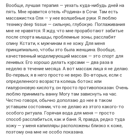
Вообще, лучшая терапия — уехать куда-нибудь дней на
пять. Мне нравится отель «Родина» в Сочи. Там есть
массажистка Оля — у нее волшебные руки. Я люблю
технику deep tissue — сильную, глубокую. Поглаживания
мне не нравятся. Я жду, что мне проработают забитые
после спорта мышцы, проблемные зоны, расслабят
спину. Кстати, к мужчинам я не хожу. Для меня
принципиально, чтобы это была женщина. Вообще,
качественный моделирующий массаж — это спорт для
ленивых. Его хорошо делать курсами — два раза в
неделю в течение месяца. А вот массаж лица я не делаю.
Во-первых, я в него просто не верю. Во-вторых, если с
определенного возраста колешь ботокс или
гиалуроновую кислоту, он просто противопоказан. Очень
люблю принимать ванну. Могу там зависнуть на час.
Честно говоря, обычно доползаю до нее в таком
уставшем состоянии, что не делаю из этого какого-то
особого ритуала. Горячая вода для меня — просто
способ расслабиться, как и баня. Я, правда, редко туда
хожу — у меня капилляры расположены близко к коже,
поэтому она мне не особо показана.