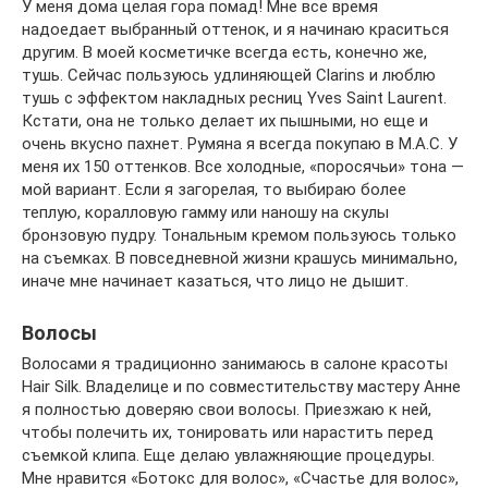
У меня дома целая гора помад! Мне все время
надоедает выбранный оттенок, и я начинаю краситься
другим. В моей косметичке всегда есть, конечно же,
тушь. Сейчас пользуюсь удлиняющей Clarins и люблю
тушь с эффектом накладных ресниц Yves Saint Laurent.
Кстати, она не только делает их пышными, но еще и
очень вкусно пахнет. Румяна я всегда покупаю в M.A.C. У
меня их 150 оттенков. Все холодные, «поросячьи» тона —
мой вариант. Если я загорелая, то выбираю более
теплую, коралловую гамму или наношу на скулы
бронзовую пудру. Тональным кремом пользуюсь только
на съемках. В повседневной жизни крашусь минимально,
иначе мне начинает казаться, что лицо не дышит.
Волосы
Волосами я традиционно занимаюсь в салоне красоты
Hair Silk. Владелице и по совместительству мастеру Анне
я полностью доверяю свои волосы. Приезжаю к ней,
чтобы полечить их, тонировать или нарастить перед
съемкой клипа. Еще делаю увлажняющие процедуры.
Мне нравится «Ботокс для волос», «Счастье для волос»,