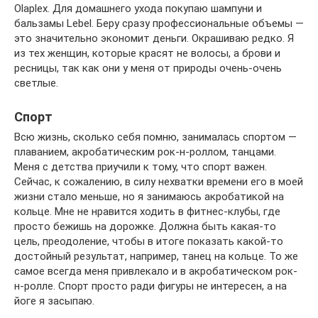
Olaplex. Для домашнего ухода покупаю шампуни и
бальзамы Lebel. Беру сразу про­фес­сиональные объемы —
это значительно экономит деньги. Окрашиваю редко. Я
из тех женщин, которые красят не волосы, а брови и
ресницы, так как они у меня от природы очень-очень
светлые.
Спорт
Всю жизнь, сколько себя помню, занималась спортом —
плаванием, акробатическим рок-н-роллом, танцами.
Меня с детства приучили к тому, что спорт важен.
Сейчас, к сожалению, в силу нехватки времени его в моей
жизни стало меньше, но я занимаюсь акробатикой на
кольце. Мне не нравится ходить в фитнес-клубы, где
просто бежишь на дорожке. Должна быть какая-то
цель, преодоление, чтобы в итоге показать какой-то
достойный результат, например, танец на кольце. То же
самое всегда меня привлекало и в акробатическом рок-
н-ролле. Спорт просто ради фигуры не интересен, а на
йоге я засыпаю.