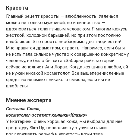
Красота
Главный рецепт красоты — влюбленность. Увлечься
можно не только мужчиной, но и личностью —
вдохновиться талантливым человеком. Я многим кажусь
жесткой, холодной барышней, но при этом постоянно
влюбляюсь. Это просто необходимо для творчества!
Мне нравится драматизм, страсть. Например, если бы я
не испытала сильное чувство к совершенно конкретному
человеку, не было бы хита «Забирай рай», который
сейчас исполняет Ани Лорак. Когда женщина в любви, ей
не нужен никакой косметолог. Все вышеперечисленные
средства не имеют никакого смысла, если вы не
влюблены.
Мнение эксперта
Светлана
С
оина,
косметолог-эстетист клиники
«
Клазко
»
У Екатерины очень хорошая кожа, мы выбрали для нее
процедуру Slim Up, позволяющую улучшить или
поддерживать рельеф и упругость кожи тела.