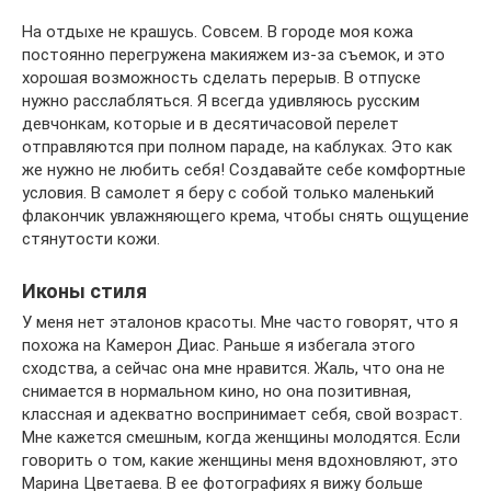
На отдыхе не крашусь. Совсем. В городе моя кожа
постоянно перегружена макияжем из-за съемок, и это
хорошая возможность сделать перерыв. В отпуске
нужно рас­слаблять­ся. Я всегда удивляюсь русским
девчонкам, которые и в десятичасовой перелет
отправляются при полном параде, на каблуках. Это как
же нужно не любить себя! Создавайте себе комфортные
условия. В самолет я беру с собой только маленький
флакончик увлажняющего крема, чтобы снять ощущение
стянутости кожи.
Иконы стиля
У меня нет эталонов красоты. Мне часто говорят, что я
похожа на Камерон Диас. Раньше я избегала этого
сходства, а сейчас она мне нравится. Жаль, что она не
снимается в нормальном кино, но она позитивная,
классная и адекватно воспринимает себя, свой возраст.
Мне кажется смешным, когда женщины молодятся. Если
говорить о том, какие женщины меня вдохновляют, это
Марина Цветаева. В ее фотографиях я вижу больше