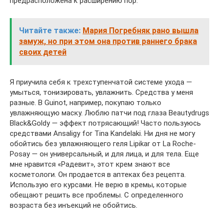
предрасположена к расширению пор.
Читайте также:
Мария Погребняк рано вышла
замуж, но при этом она против раннего брака
своих детей
Я приучила себя к трехступенчатой системе ухода —
умыться, тонизировать, увлажнить. Средства у меня
разные. В Guinot, например, покупаю только
увлажняющую маску. Люблю патчи под глаза Beautydrugs
Black&Goldy — эффект потрясающий! Часто пользуюсь
средствами Ansaligy for Tina Kandelaki. Ни дня не могу
обойтись без увлажняющего геля Lipikar от La Roche-
Posay — он универсальный, и для лица, и для тела. Еще
мне нравится «Радевит», этот крем знают все
косметологи. Он продается в аптеках без рецепта.
Использую его курсами. Не верю в кремы, которые
обещают решить все проблемы. С определенного
возраста без инъекций не обойтись.