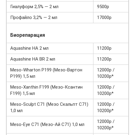
Гиалуформ 2,5% — 2 мл
9500р
Профайло 3,2% — 2 мл
17000р
Биорепарация
Aquashine HA 2 мл
11200р
Aquashine HA BR 2 мл
11200р
Meso-Wharton P199 (Мезо-Вартон
12000р /
P199) 1,5 мл
10200p*
Meso-Xanthin F199 (Мезо-Ксантин
12000р /
F199) 1,5 мл
10200p*
Meso-Sculpt C71 (Мезо Скальпт С71)
12000р /
1,0 мл
10200p*
12000р /
Meso-Eye C71 (Мезо-Ай С71) 1,0 мл
10200p*