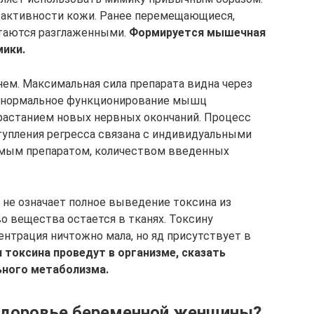
 активности кожи. Ранее перемещающиеся,
таются разглаженными.
Формируется мышечная
ики.
ем. Максимальная сила препарата видна через
но нормальное функционирование мышц
трастанием новых нервных окончаний. Процесс
тупления регресса связана с индивидуальными
емым препаратом, количеством введенных
не означает полное выведение токсина из
о вещества остается в тканях. Токсину
ентрация ничтожно мала, но яд присутствует в
 токсина проведут в организме, сказать
ьного метаболизма.
 здоровье беременной женщины?