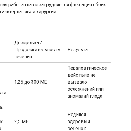
ая работа глаз и затрудняется фиксация обоих
я альтернативой хирургии.
Дозировка /
Продолжительность
Результат
лечения
Терапевтическое
действие не
1,25 до 300 МЕ
вызвало
осложнений или
сти
аномалий плода
а.
Родился
ак
2,5 МЕ
здоровый
о
ребенок