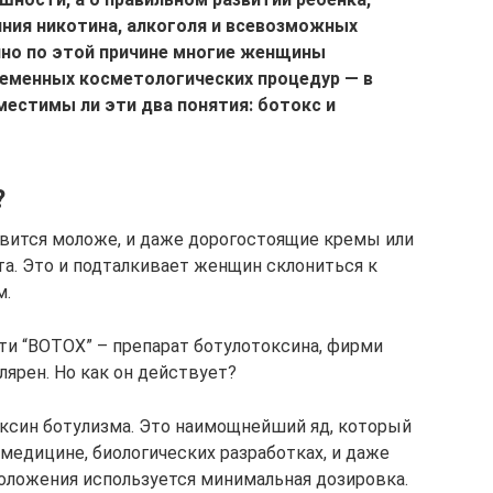
ния никотина, алкоголя и всевозможных
но по этой причине многие женщины
еменных косметологических процедур — в
местимы ли эти два понятия: ботокс и
?
овится моложе, и даже дорогостоящие кремы или
а. Это и подталкивает женщин склониться к
м.
ти “BOTOX” – препарат ботулотоксина, фирми
улярен. Но как он действует?
ксин ботулизма. Это наимощнейший яд, который
 медицине, биологических разработках, и даже
оложения используется минимальная дозировка.