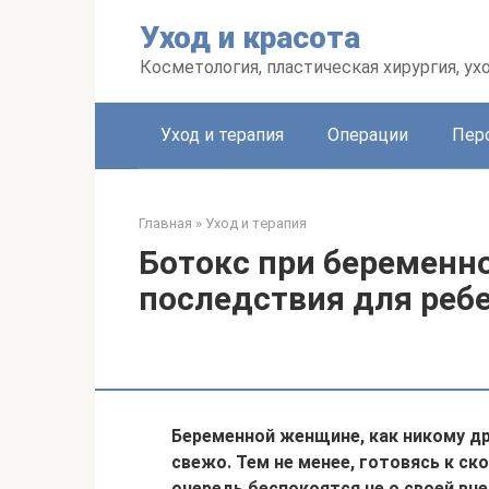
Перейти
Уход и красота
к
контенту
Косметология, пластическая хирургия, ух
Уход и терапия
Операции
Пер
Главная
»
Уход и терапия
Ботокс при беременн
последствия для реб
Беременной женщине, как никому др
свежо. Тем не менее, готовясь к с
очередь беспокоятся не о своей вне