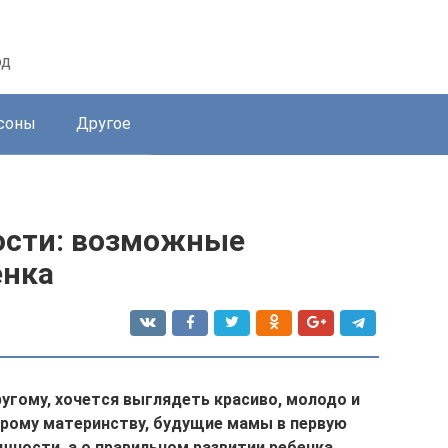
од
соны
Другое
ости: возможные
енка
угому, хочется выглядеть красиво, молодо и
корому материнству, будущие мамы в первую
шности, а о правильном развитии ребенка,