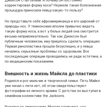
Джексон стал белым. А почему он постоянно
корректировал форму носа? Неужели такая болезненная
процедура приносила певцу какую-то пользу?
Но представьте себе афроамериканца и его широкий от
природы нос. У темнокожих вполне привычно видеть
такую форму носа, а вот у белых людей она смотрится
весьма непривлекательно. Так как Джексон был
публичным человеком, ему пришлось сделать операцию.
Первая ринопластика прошла безуспешно, и у певца
начались серьезные проблемы со здоровьем. Все
последующие операции проводились не ради эстетики, а
по медицинским показаниям.
Внешность и жизнь Майкла до пластики
Родился и рос мальчик в творческой семье. Петь Майкл
уже начал с пяти лет, об этом свидетельствуют
фотографии из личного архива. С детства он выступал в
семейном коллективе the Jacksons.
Родился он темнокожим. Многие отмечают, что