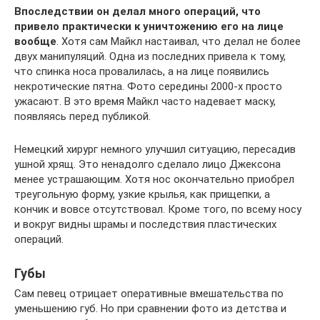
Впоследствии он делал много операций, что
привело практически к уничтожению его на лице
вообще
. Хотя сам Майкл настаивал, что делал не более
двух манипуляций. Одна из последних привела к тому,
что спинка носа провалилась, а на лице появились
некротические пятна. Фото середины 2000-х просто
ужасают. В это время Майкл часто надевает маску,
появляясь перед публикой.
Немецкий хирург немного улучшил ситуацию, пересадив
ушной хрящ. Это ненадолго сделало лицо Джексона
менее устрашающим. Хотя нос окончательно приобрел
треугольную форму, узкие крылья, как прищепки, а
кончик и вовсе отсутствовал. Кроме того, по всему носу
и вокруг видны шрамы и последствия пластических
операций.
Губы
Сам певец отрицает оперативные вмешательства по
уменьшению губ. Но при сравнении фото из детства и