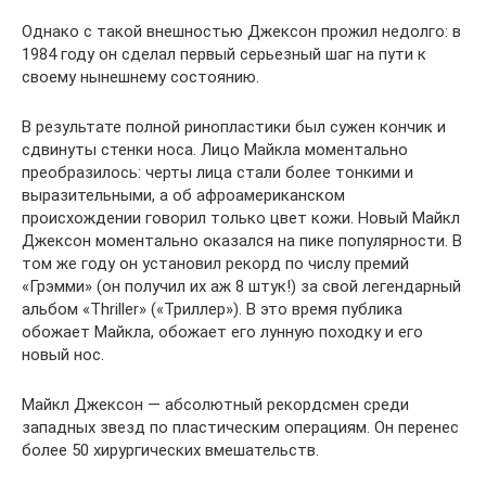
Однако с такой внешностью Джексон прожил недолго: в
1984 году он сделал первый серьезный шаг на пути к
своему нынешнему состоянию.
В результате полной ринопластики был сужен кончик и
сдвинуты стенки носа. Лицо Майкла моментально
преобразилось: черты лица стали более тонкими и
выразительными, а об афроамериканском
происхождении говорил только цвет кожи. Новый Майкл
Джексон моментально оказался на пике популярности. В
том же году он установил рекорд по числу премий
«Грэмми» (он получил их аж 8 штук!) за свой легендарный
альбом «Thriller» («Триллер»). В это время публика
обожает Майкла, обожает его лунную походку и его
новый нос.
Майкл Джексон — абсолютный рекордсмен среди
западных звезд по пластическим операциям. Он перенес
более 50 хирургических вмешательств.