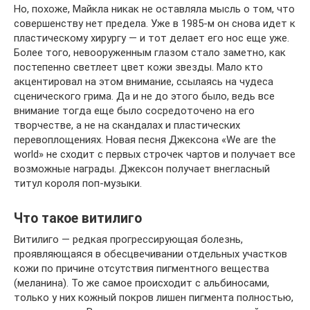
Но, похоже, Майкла никак не оставляла мысль о том, что
совершенству нет предела. Уже в 1985-м он снова идет к
пластическому хирургу — и тот делает его нос еще уже.
Более того, невооруженным глазом стало заметно, как
постепенно светлеет цвет кожи звезды. Мало кто
акцентировал на этом внимание, ссылаясь на чудеса
сценического грима. Да и не до этого было, ведь все
внимание тогда еще было сосредоточено на его
творчестве, а не на скандалах и пластических
перевоплощениях. Новая песня Джексона «We are the
world» не сходит с первых строчек чартов и получает все
возможные награды. Джексон получает внегласный
титул короля поп-музыки.
Что такое витилиго
Витилиго — редкая прогрессирующая болезнь,
проявляющаяся в обесцвечивании отдельных участков
кожи по причине отсутствия пигментного вещества
(меланина). То же самое происходит с альбиносами,
только у них кожный покров лишен пигмента полностью,