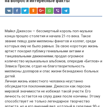
на вопрос и интересные факты
Майкл Джексон — бессмертный король поп-музыки
конца прошло столетия и начала 21-го века. Такое
звание певцу дали миллионы фанатов и коллег, среди
которых ему не было равных. За свою короткую жизнь
артист покорил публику гениальными хитами и
танцевальными движениями; продал огромное
количество музыкальных альбомов, опередив «Битлов» и
Элвиса Пресли; отдал на благотворительность
миллионы долларов и спас жизни безнадежно больных
детей.
Личная жизнь известного человека неустанно
обсуждается поклонниками. Джексон как персона
мировой значимости не избежал такой участи. Его
личность остается на слуху даже после кончины. Этому
способствует не только легендарное творчество
артиста, но и его внешний вид, который в середине 90-х