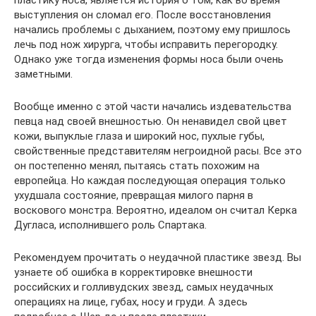
пластику носа, является история о том, как во время
выступления он сломал его. После восстановления
начались проблемы с дыханием, поэтому ему пришлось
лечь под нож хирурга, чтобы исправить перегородку.
Однако уже тогда изменения формы носа были очень
заметными.
Вообще именно с этой части начались издевательства
певца над своей внешностью. Он ненавидел свой цвет
кожи, выпуклые глаза и широкий нос, пухлые губы,
свойственные представителям негроидной расы. Все это
он постепенно менял, пытаясь стать похожим на
европейца. Но каждая последующая операция только
ухудшала состояние, превращая милого парня в
воскового монстра. Вероятно, идеалом он считал Керка
Дугласа, исполнившего роль Спартака.
Рекомендуем прочитать о неудачной пластике звезд. Вы
узнаете об ошибка в корректировке внешности
российских и голливудских звезд, самых неудачных
операциях на лице, губах, носу и груди. А здесь